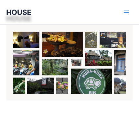
内
HOUSE
容
を
ス
キ
ッ
プ